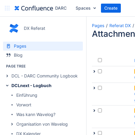
DARC
Spaces
Create
Pages
Referat DX
DX Referat
Attachmen
Pages
Blog
PAGE TREE
DCL - DARC Community Logbook
DCLnext - Logbuch
Einführung
Vorwort
Was kann Wavelog?
Organisation von Wavelog
DX Kalender