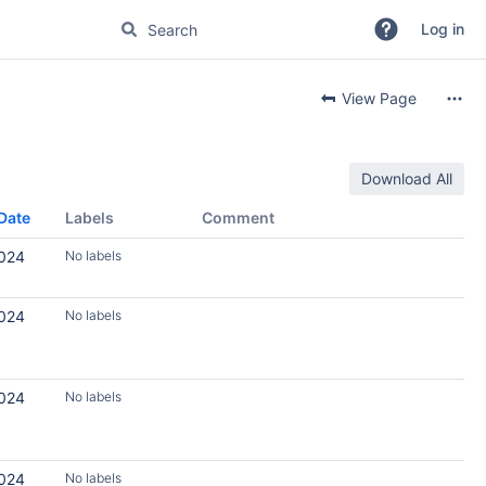
Log in
View Page
Download All
Date
Labels
Comment
2024
No labels
2024
No labels
2024
No labels
2024
No labels