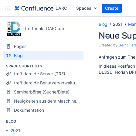
DARC
Spaces
Create
Blog
2021
Mar
Treffpunkt DARC.de
Neue Sup
Created by
Gerrit He
Pages
Blog
Anfragen zum The
In dieses Postfac
SPACE SHORTCUTS
DL3SD, Florian D
treff.darc.de Server (TRF)
treff.darc.de Benutzerverwaltung (TRFWEB)
Seminarbörse (Suche/Biete)
Neuigkeiten aus dem Maschinenraum
Dokumentation
BLOG
2021