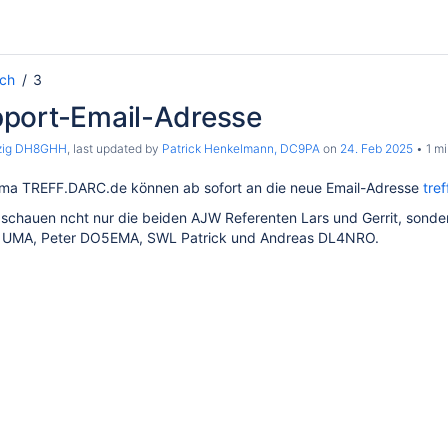
ch
3
port-Email-Adresse
rzig DH8GHH
, last updated by
Patrick Henkelmann, DC9PA
on
24. Feb 2025
1 mi
ma TREFF.DARC.de können ab sofort an die neue Email-Adresse
tre
h schauen ncht nur die beiden AJW Referenten Lars und Gerrit, son
F1UMA, Peter DO5EMA, SWL Patrick und Andreas DL4NRO.