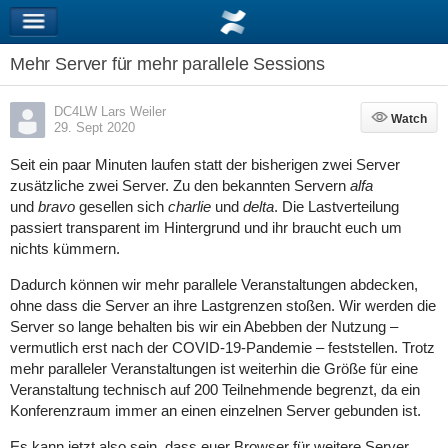
Mehr Server für mehr parallele Sessions
DC4LW Lars Weiler
Watch
Watch
29. Sept 2020
Seit ein paar Minuten laufen statt der bisherigen zwei Server
zusätzliche zwei Server. Zu den bekannten Servern
alfa
und
bravo
gesellen sich
charlie
und
delta
. Die Lastverteilung
passiert transparent im Hintergrund und ihr braucht euch um
nichts kümmern.
Dadurch können wir mehr parallele Veranstaltungen abdecken,
ohne dass die Server an ihre Lastgrenzen stoßen. Wir werden die
Server so lange behalten bis wir ein Abebben der Nutzung –
vermutlich erst nach der COVID-19-Pandemie – feststellen. Trotz
mehr paralleler Veranstaltungen ist weiterhin die Größe für eine
Veranstaltung technisch auf 200 Teilnehmende begrenzt, da ein
Konferenzraum immer an einen einzelnen Server gebunden ist.
Es kann jetzt also sein, dass euer Browser für weitere Server